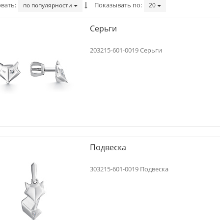
вать
Показывать по
по популярности
20
Серьги
203215-601-0019 Серьги
Колье
Кольцо
Арт.
603220-904-0019
Арт.
102781-101-0019
Коллекция:
Гранж
Коллекция:
Геометрия стил
Подвеска
303215-601-0019 Подвеска