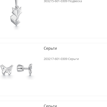
303215-601-0309 Подвеска
Серьги
203217-601-0309 Серьги
Серьги