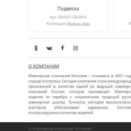
Подвеска
Арт.
303107-128-0019
Коллекция:
Музыка сфер
К
О КОМПАНИИ
Ювелирная компания Инталия – основана в 2001 год
городе Кострома. Сегодня компания стала международ
признанной в качестве одной из ведущих ювелир
компаний России, которая производит Ювелир
изделия из серебра с сохранением традиций русс
ювелирной школы. Точность методов высококласс
мастеров обеспечивает идеальное, постоя
контролируемое качество изделий.
© Ювелирная компания "Инталия"