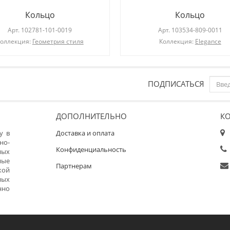
Кольцо
Кольцо
Арт.
102781-101-0019
Арт.
103534-809-0011
оллекция:
Геометрия стиля
Коллекция:
Elegance
ПОДПИСАТЬСЯ
ДОПОЛНИТЕЛЬНО
К
у в
Доставка и оплата
но-
Конфиденциальность
ных
ные
Партнерам
кой
ных
нно