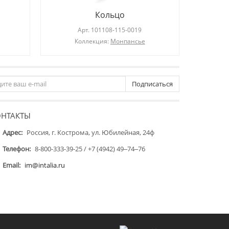
Кольцо
Арт.
101108-115-0019
Коллекция:
Монпансье
Подписаться
ОНТАКТЫ
Адрес:
Россия, г. Кострома, ул. Юбилейная, 24ф
Телефон:
8-800-333-39-25 / +7 (4942) 49‒74‒76
Email:
im@intalia.ru