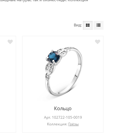
Вид
Серьги
Арт.
203275-101-0019
Ар
Коллекция:
Diana
Кольцо
Арт.
102722-105-0019
Коллекция:
Грёзы