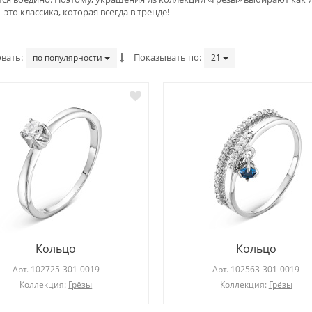
- это классика, которая всегда в тренде!
вать
Показывать по
по популярности
21
Кольцо
Кольцо
Арт.
102781-101-0019
Арт.
103534-809-0011
Коллекция:
Геометрия стиля
Коллекция:
Elegance
Кольцо
Кольцо
Арт.
102725-301-0019
Арт.
102563-301-0019
Коллекция:
Грёзы
Коллекция:
Грёзы