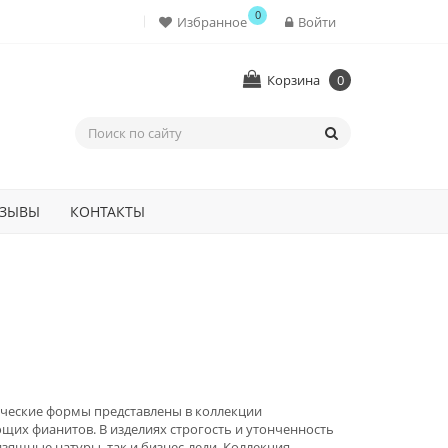
0
Избранное
Войти
Корзина
0
ЗЫВЫ
КОНТАКТЫ
ические формы представлены в коллекции
их фианитов. В изделиях строгость и утонченность
зящные натуры, так и бизнес-леди. Коллекция